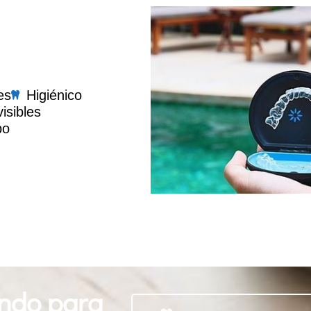
es
Higiénico
isibles
po
ndo para