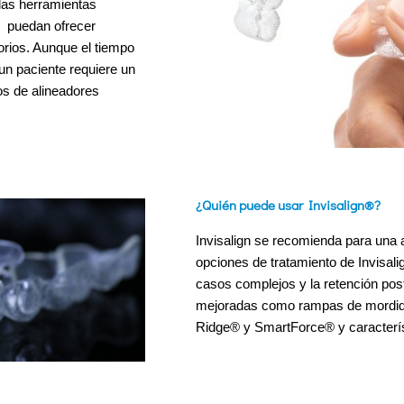
las herramientas
e puedan ofrecer
orios. Aunque el tiempo
un paciente requiere un
os de alineadores
¿Quién puede usar Invisalign®?
Invisalign se recomienda para una 
opciones de tratamiento de Invisal
casos complejos y la retención post
mejoradas como rampas de mordida
Ridge® y SmartForce® y característ